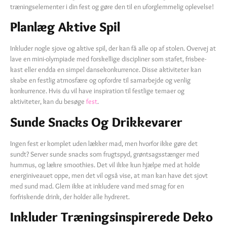
træningselementer i din fest og gøre den til en uforglemmelig oplevelse!
Planlæg Aktive Spil
Inkluder nogle sjove og aktive spil, der kan få alle op af stolen. Overvej at
lave en mini-olympiade med forskellige discipliner som stafet, frisbee-
kast eller endda en simpel dansekonkurrence. Disse aktiviteter kan
skabe en festlig atmosfære og opfordre til samarbejde og venlig
konkurrence. Hvis du vil have inspiration til festlige temaer og
aktiviteter, kan du besøge
fest
.
Sunde Snacks Og Drikkevarer
Ingen fest er komplet uden lækker mad, men hvorfor ikke gøre det
sundt? Server sunde snacks som frugtspyd, grøntsagsstænger med
hummus, og lækre smoothies. Det vil ikke kun hjælpe med at holde
energiniveauet oppe, men det vil også vise, at man kan have det sjovt
med sund mad. Glem ikke at inkludere vand med smag for en
forfriskende drink, der holder alle hydreret.
Inkluder Træningsinspirerede Deko