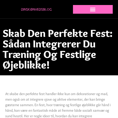
Skab Den Perfekte Fest:
Sådan Integrerer Du
Træning Og Festlige
Øjeblikke!
At skabe den perfekte fest handler ikke kun om dekorationer og mad,
men også om at integrere sjove og aktive elementer, der kan bringe
gæsterne sammen. En fest, hvor træning og festlige øjeblikke går hånd i
hånd, kan være en fantastisk måde at fremme både socialt samvær og
sund livsstil. Her er nogle ideer til, hvordan du kan integrere