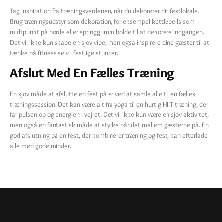
Tag inspiration fra træningsverdenen, når du dekorerer dit festlokale.
Brug træningsudstyr som dekoration, for eksempel kettlebells som
midtpunkt på borde eller springgummibolde til at dekorere indgangen.
Det vil ikke kun skabe en sjov vibe, men også inspirere dine gæster til at
tænke på fitness selv i festlige stunder.
Afslut Med En Fælles Træning
En sjov måde at afslutte en fest på er ved at samle alle til en fælles
træningssession. Det kan være alt fra yoga til en hurtig HIIT-træning, der
får pulsen op og energien i vejret. Det vil ikke kun være en sjov aktivitet,
men også en fantastisk måde at styrke båndet mellem gæsterne på. En
god afslutning på en fest, der kombinerer træning og fest, kan efterlade
alle med gode minder.