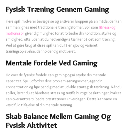
Fysisk Træning Gennem Gaming
Flere spil involverer bevægelse og aktiverer kroppen på en måde, der kan
sammenlignes med traditionelle træningsformer. Spil som
fitness- og
motionsspil
giver dig mulighed for at forbedre din kondition, styrke og
smidighed, ofte uden at du nødvendigvis tænker på det som træning.
Ved at gøre brug af disse spil kan du få en sjov og varieret
træningsoplevelse, der holder dig motiveret.
Mentale Fordele Ved Gaming
Ud over de fysiske fordele kan gaming også styrke din mentale
kapacitet. Spil udfordrer dine problemløsningsevner, øger din
koncentration og hjælper dig med at udvikle strategisk tænkning. Når du
spiller, lærer du at håndtere stress og træffe hurtige beslutninger, hvilket
kan oversættes til bedre præstationer i hverdagen. Dette kan være en
værdifuld tilføjelse til din mentale træning.
Skab Balance Mellem Gaming Og
Fysisk Aktivitet